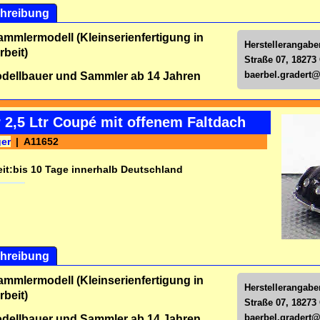
hreibung
ammlermodell (Kleinserienfertigung in
Herstellerangabe
beit)
Straße 07, 18273
baerbel.gradert
dellbauer und Sammler ab 14 Jahren
 2,5 Ltr Coupé mit offenem Faltdach
ger
A11652
it:
bis 10 Tage innerhalb Deutschland
hreibung
ammlermodell (Kleinserienfertigung in
Herstellerangabe
beit)
Straße 07, 18273
baerbel.gradert
dellbauer und Sammler ab 14 Jahren