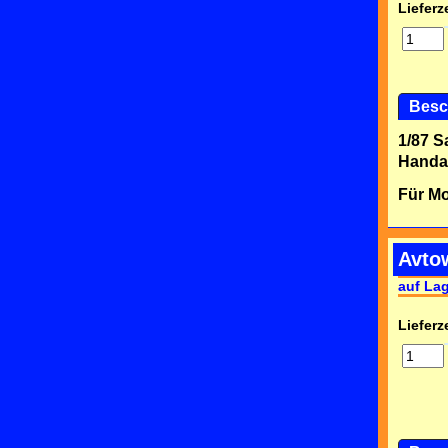
Lieferze
Besc
1/87 S
Handar
Für Mo
Avto
auf La
Lieferze