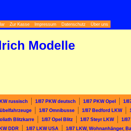
lar
Zur Kasse
Impressum
Datenschutz
Über uns
drich Modelle
PKW russisch
1/87 PKW deutsch
1/87 PKW Opel
1/
Kübelfahrzeuge
1/87 Omnibusse
1/87 Bedford LKW
oliath Blitzkarre
1/87 Opel Blitz
1/87 Steyr LKW
1/8
LKW DDR
1/87 LKW USA
1/87 LKW, Wohnanhänger, B