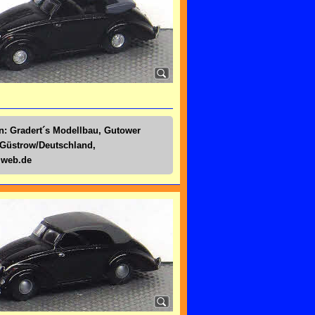
n: Gradert´s Modellbau, Gutower
 Güstrow/Deutschland,
@web.de