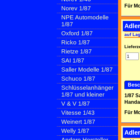
Für Mo
Norev 1/87
NPE Automodelle
1/87
Adler
Oxford 1/87
auf La
Ricko 1/87
Lieferze
Rietze 1/87
SAI 1/87
Saller Modelle 1/87
Schuco 1/87
Besc
Schlüsselanhänger
1/87 und kleiner
1/87 S
Handar
V & V 1/87
Vitesse 1/43
Für Mo
Weinert 1/87
Welly 1/87
Adler
Andere Hersteller