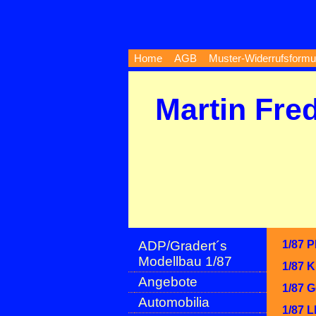
Home
AGB
Muster-Widerrufsformu
Martin Fre
ADP/Gradert´s
1/87 
Modellbau 1/87
1/87 
Angebote
1/87 G
Automobilia
1/87 