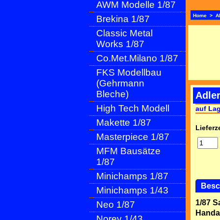
AWM Modelle 1/87
Home
>
A
Brekina 1/87
Classic Metal
Works 1/87
Co.Met.Milano 1/87
FKS Modellbau
(Gehrmann
Bleche)
Adler
High Tech Modell
auf La
Makette 1/87
Lieferze
Masterpiece 1/87
MFM Bausätze
1/87
Minichamps 1/87
Besc
Minichamps 1/43
1/87 S
Neo 1/87
Handar
Norev 1/43