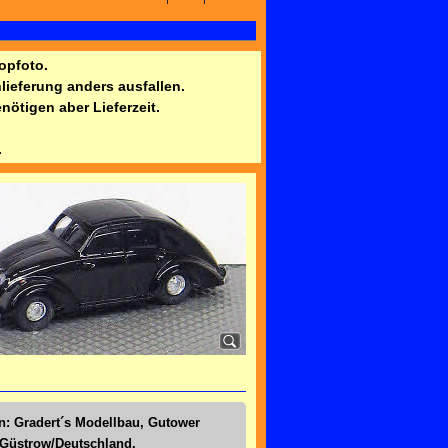
opfoto.
ieferung anders ausfallen.
ötigen aber Lieferzeit.
.
n: Gradert´s Modellbau, Gutower
 Güstrow/Deutschland,