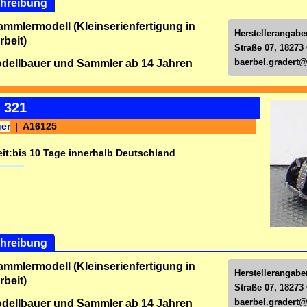
hreibung
ammlermodell (Kleinserienfertigung in
Herstellerangabe
beit)
Straße 07, 18273
baerbel.gradert
dellbauer und Sammler ab 14 Jahren
 321
ger
A16125
it:
bis 10 Tage innerhalb Deutschland
hreibung
ammlermodell (Kleinserienfertigung in
Herstellerangabe
beit)
Straße 07, 18273
baerbel.gradert
dellbauer und Sammler ab 14 Jahren