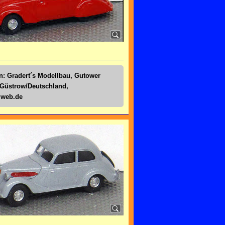
n: Gradert´s Modellbau, Gutower
 Güstrow/Deutschland,
@web.de