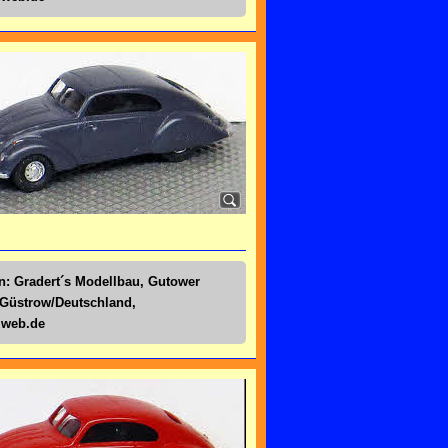
n: Gradert´s Modellbau, Gutower
 Güstrow/Deutschland,
@web.de