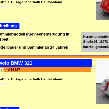
it:
bis 10 Tage innerhalb Deutschland
hreibung
ammlermodell (Kleinserienfertigung in
Herstellerangabe
beit)
Straße 07, 18273
baerbel.gradert
dellbauer und Sammler ab 14 Jahren
welo BMW 321
ger
A16127
it:
bis 10 Tage innerhalb Deutschland