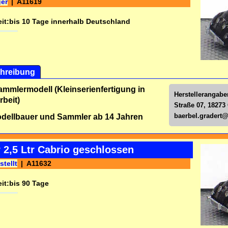
ger
A11619
it:
bis 10 Tage innerhalb Deutschland
hreibung
ammlermodell (Kleinserienfertigung in
Herstellerangabe
beit)
Straße 07, 18273
baerbel.gradert
dellbauer und Sammler ab 14 Jahren
 2,5 Ltr Cabrio geschlossen
stellt
A11632
it:
bis 90 Tage