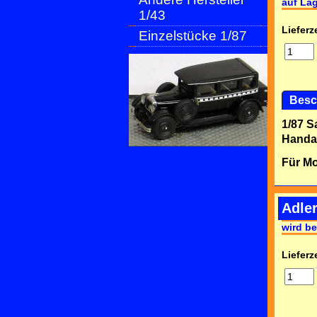
auf La
1/43
Lieferze
Einzelstücke 1/87
Besc
1/87 S
Handar
Für Mo
Adler
wird be
Lieferze