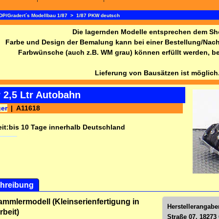
DP/Gradert´s Modellbau 1/87
>
1/87 PKW deutsch
Die lagernden Modelle entsprechen dem Sh
Farbe und Design der Bemalung kann bei einer Bestellung/Nachl
Farbwünsche (auch z.B. WM grau) können erfüllt werden, ben
Lieferung von Bausätzen ist möglich
 2,5 Ltr Autobahn
ger
A11618
it:
bis 10 Tage innerhalb Deutschland
hreibung
ammlermodell (Kleinserienfertigung in
Herstellerangabe
beit)
Straße 07, 18273