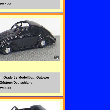
@web.de
n: Gradert´s Modellbau, Gutower
 Güstrow/Deutschland,
@web.de