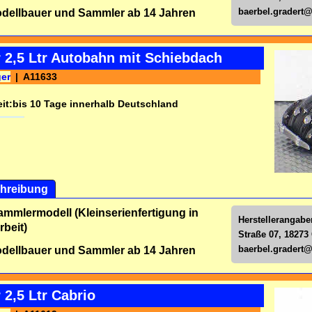
baerbel.gradert
dellbauer und Sammler ab 14 Jahren
 2,5 Ltr Autobahn mit Schiebdach
ger
A11633
it:
bis 10 Tage innerhalb Deutschland
hreibung
ammlermodell (Kleinserienfertigung in
Herstellerangabe
beit)
Straße 07, 18273
baerbel.gradert
dellbauer und Sammler ab 14 Jahren
 2,5 Ltr Cabrio