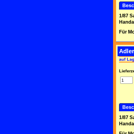
Besc
1/87 S
Handar
Für Mo
Adler
auf La
Lieferze
Besc
1/87 S
Handar
Für Mo