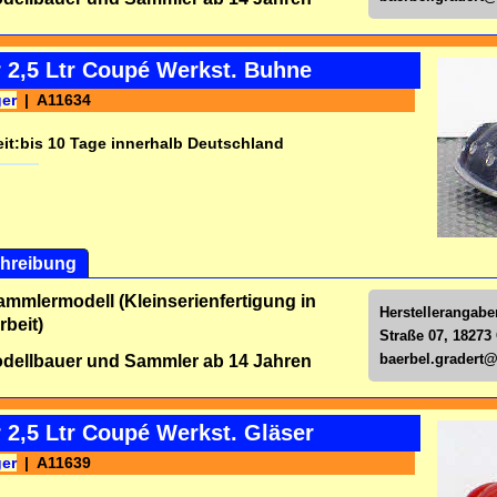
r 2,5 Ltr Coupé Werkst. Buhne
ger
A11634
it:
bis 10 Tage innerhalb Deutschland
hreibung
ammlermodell (Kleinserienfertigung in
Herstellerangabe
beit)
Straße 07, 18273
baerbel.gradert
dellbauer und Sammler ab 14 Jahren
 2,5 Ltr Coupé Werkst. Gläser
ger
A11639