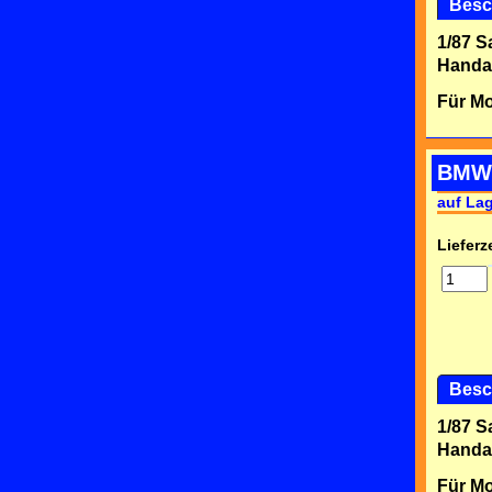
Besc
1/87 S
Handar
Für Mo
BMW
auf La
Lieferze
Besc
1/87 S
Handar
Für Mo