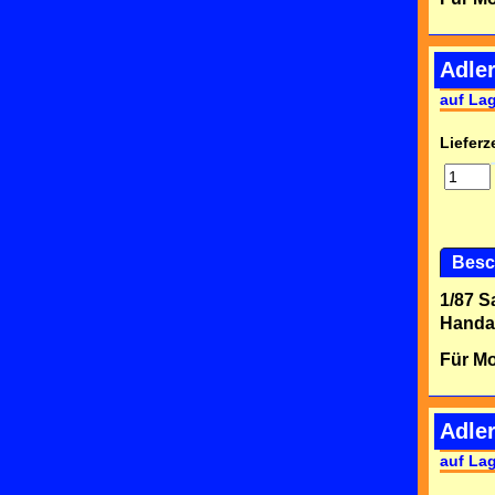
Adle
auf La
Lieferze
Besc
1/87 S
Handar
Für Mo
Adler
auf La