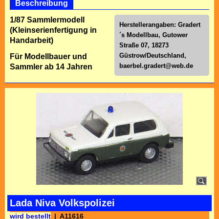
Beschreibung
1/87 Sammlermodell
Herstellerangaben: Gradert
(Kleinserienfertigung in
´s Modellbau, Gutower
Handarbeit)
Straße 07, 18273
Güstrow/Deutschland,
Für Modellbauer und
baerbel.gradert@web.de
Sammler ab 14 Jahren
Lada Niva Volkspolizei
wird bestellt
A11616