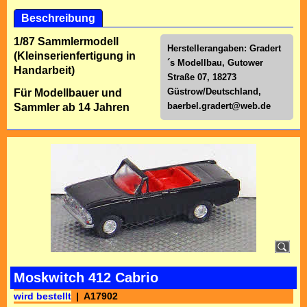
Beschreibung
1/87 Sammlermodell
Herstellerangaben: Gradert
(Kleinserienfertigung in
´s Modellbau, Gutower
Handarbeit)
Straße 07, 18273
Güstrow/Deutschland,
Für Modellbauer und
baerbel.gradert@web.de
Sammler ab 14 Jahren
Moskwitch 412 Cabrio
wird bestellt
A17902