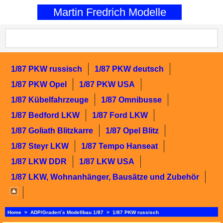
0
Martin Fredrich Modelle
1/87 PKW russisch
1/87 PKW deutsch
1/87 PKW Opel
1/87 PKW USA
1/87 Kübelfahrzeuge
1/87 Omnibusse
1/87 Bedford LKW
1/87 Ford LKW
1/87 Goliath Blitzkarre
1/87 Opel Blitz
1/87 Steyr LKW
1/87 Tempo Hanseat
1/87 LKW DDR
1/87 LKW USA
1/87 LKW, Wohnanhänger, Bausätze und Zubehör
Home
>
ADP/Gradert´s Modellbau 1/87
>
1/87 PKW russisch