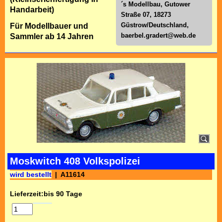
´s Modellbau, Gutower
Handarbeit)
Straße 07, 18273
Güstrow/Deutschland,
Für Modellbauer und
baerbel.gradert@web.de
Sammler ab 14 Jahren
Moskwitch 408 Volkspolizei
wird bestellt
A11614
Lieferzeit:
bis 90 Tage