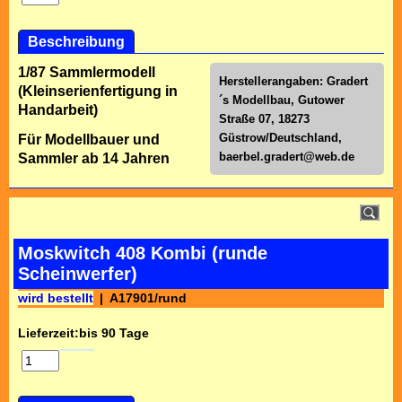
Beschreibung
1/87 Sammlermodell
Herstellerangaben: Gradert
(Kleinserienfertigung in
´s Modellbau, Gutower
Handarbeit)
Straße 07, 18273
Güstrow/Deutschland,
Für Modellbauer und
baerbel.gradert@web.de
Sammler ab 14 Jahren
Moskwitch 408 Kombi (runde
Scheinwerfer)
wird bestellt
A17901/rund
Lieferzeit:
bis 90 Tage