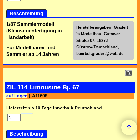
Beschreibung
1/87 Sammlermodell
Herstellerangaben: Gradert
(Kleinserienfertigung in
´s Modellbau, Gutower
Handarbeit)
Straße 07, 18273
Güstrow/Deutschland,
Für Modellbauer und
baerbel.gradert@web.de
Sammler ab 14 Jahren
ZIL 114 Limousine Bj. 67
auf Lager
A11609
Lieferzeit:
bis 10 Tage innerhalb Deutschland
Beschreibung