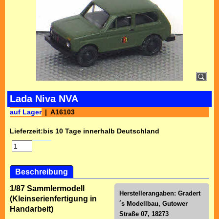
Lada Niva NVA
auf Lager
A16103
Lieferzeit:
bis 10 Tage innerhalb Deutschland
Beschreibung
1/87 Sammlermodell
Herstellerangaben: Gradert
(Kleinserienfertigung in
´s Modellbau, Gutower
Handarbeit)
Straße 07, 18273