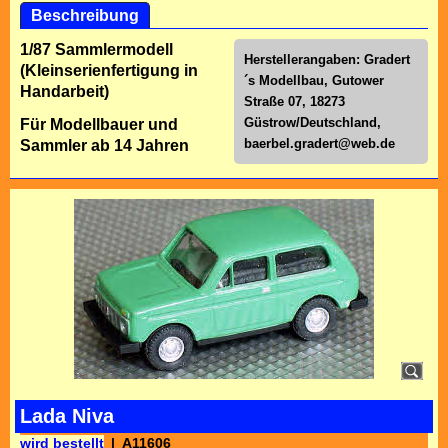
Beschreibung
1/87 Sammlermodell
Herstellerangaben: Gradert
(Kleinserienfertigung in
´s Modellbau, Gutower
Handarbeit)
Straße 07, 18273
Güstrow/Deutschland,
Für Modellbauer und
baerbel.gradert@web.de
Sammler ab 14 Jahren
Lada Niva
wird bestellt
A11606