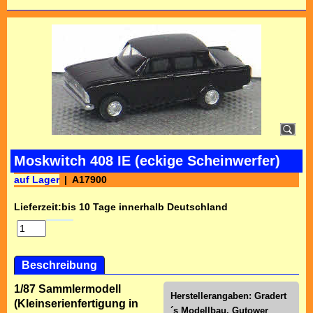
Moskwitch 408 IE (eckige Scheinwerfer)
auf Lager
A17900
Lieferzeit:
bis 10 Tage innerhalb Deutschland
Beschreibung
1/87 Sammlermodell
Herstellerangaben: Gradert
(Kleinserienfertigung in
´s Modellbau, Gutower