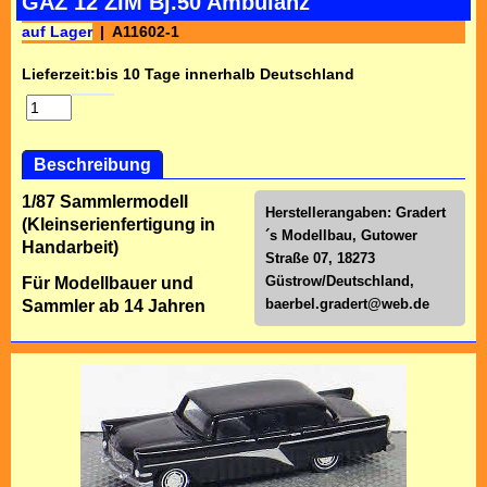
GAZ 12 ZIM Bj.50 Ambulanz
auf Lager
A11602-1
Lieferzeit:
bis 10 Tage innerhalb Deutschland
Beschreibung
1/87 Sammlermodell
Herstellerangaben: Gradert
(Kleinserienfertigung in
´s Modellbau, Gutower
Handarbeit)
Straße 07, 18273
Güstrow/Deutschland,
Für Modellbauer und
baerbel.gradert@web.de
Sammler ab 14 Jahren