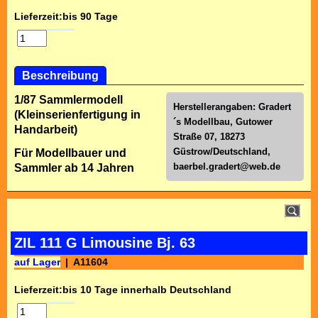
Lieferzeit:
bis 90 Tage
Beschreibung
1/87 Sammlermodell
Herstellerangaben: Gradert
(Kleinserienfertigung in
´s Modellbau, Gutower
Handarbeit)
Straße 07, 18273
Güstrow/Deutschland,
Für Modellbauer und
baerbel.gradert@web.de
Sammler ab 14 Jahren
ZIL 111 G Limousine Bj. 63
auf Lager
A11604
Lieferzeit:
bis 10 Tage innerhalb Deutschland