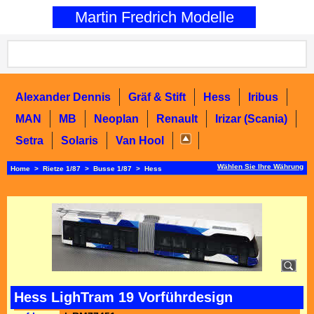
0
Martin Fredrich Modelle
Alexander Dennis
Gräf & Stift
Hess
Iribus
MAN
MB
Neoplan
Renault
Irizar (Scania)
Setra
Solaris
Van Hool
Wählen Sie Ihre Währung
Home
>
Rietze 1/87
>
Busse 1/87
>
Hess
Hess LighTram 19 Vorführdesign