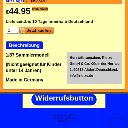
auf Lager
RM77451
44.95
(inkl. MwSt)
€
Lieferzeit:
bis 10 Tage innerhalb Deutschland
Jetzt kaufen
Beschreibung
1/87 Sammlermodell
Herstellerangaben: Rietze
GmbH & Co. KG, In der Hernau
(Nicht geeignet für Kinder
1, 90518 Altdorf/Deutschland,
unter 14 Jahren)
info@rietze.de
Made in Germany
Widerrufsbutton
WebShop erstellt mit
ShopFactory Shop
Software.