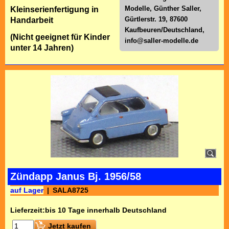
Modelle, Günther Saller,
Kleinserienfertigung in
Gürtlerstr. 19, 87600
Handarbeit
Kaufbeuren/Deutschland,
(Nicht geeignet für Kinder
info@saller-modelle.de
unter 14 Jahren)
Zündapp Janus Bj. 1956/58
auf Lager
SALA8725
Lieferzeit:
bis 10 Tage innerhalb Deutschland
Jetzt kaufen