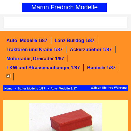
0
Martin Fredrich Modelle
Auto- Modelle 1/87
Lanz Bulldog 1/87
Traktoren und Kräne 1/87
Ackerzubehör 1/87
Motorräder, Dreiräder 1/87
LKW und Strassenanhänger 1/87
Bauteile 1/87
Wählen Sie Ihre Währung
Home
>
Saller Modelle 1/87
>
Auto- Modelle 1/87