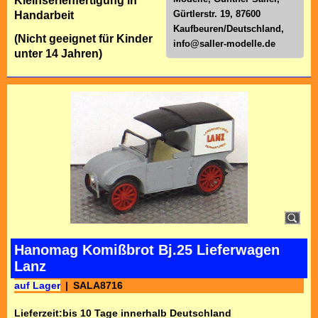
Kleinserienfertigung in
Gürtlerstr. 19, 87600
Handarbeit
Kaufbeuren/Deutschland,
(Nicht geeignet für Kinder
info@saller-modelle.de
unter 14 Jahren)
Hanomag Komißbrot Bj.25 Lieferwagen
Lanz
auf Lager
SALA8716
Lieferzeit:
bis 10 Tage innerhalb Deutschland