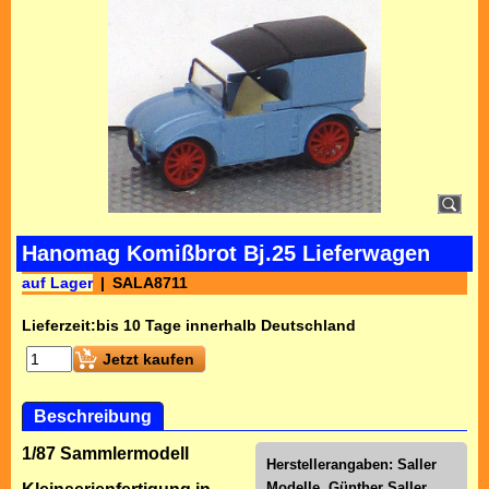
Hanomag Komißbrot Bj.25 Lieferwagen
auf Lager
SALA8711
Lieferzeit:
bis 10 Tage innerhalb Deutschland
Jetzt kaufen
Beschreibung
1/87 Sammlermodell
Herstellerangaben: Saller
Modelle, Günther Saller,