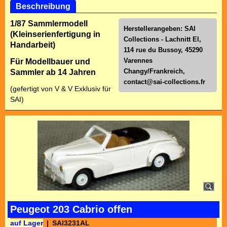
Beschreibung
1/87 Sammlermodell
Herstellerangeben: SAI
(Kleinserienfertigung in
Collections - Lachnitt El,
Handarbeit)
114 rue du Bussoy, 45290
Varennes
Für Modellbauer und
Changy/Frankreich,
Sammler ab 14 Jahren
contact@sai-collections.fr
(gefertigt von V & V Exklusiv für
SAI)
Peugeot 203 Cabrio offen
auf Lager
SAI3231AL