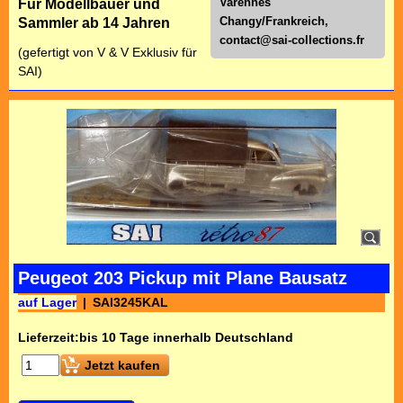
Varennes
Für Modellbauer und
Changy/Frankreich,
Sammler ab 14 Jahren
contact@sai-collections.fr
(gefertigt von V & V Exklusiv für
SAI)
Peugeot 203 Pickup mit Plane Bausatz
auf Lager
SAI3245KAL
Lieferzeit:
bis 10 Tage innerhalb Deutschland
Jetzt kaufen