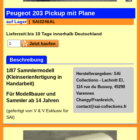
Peugeot 203 Pickup mit Plane
auf Lager
SAI3246AL
Lieferzeit:
bis 10 Tage innerhalb Deutschland
Jetzt kaufen
Beschreibung
1/87 Sammlermodell
Herstellerangeben: SAI
(Kleinserienfertigung in
Collections - Lachnitt El,
Handarbeit)
114 rue du Bussoy, 45290
Varennes
Für Modellbauer und
Changy/Frankreich,
Sammler ab 14 Jahren
contact@sai-collections.fr
(gefertigt von V & V Exklusiv für
SAI)