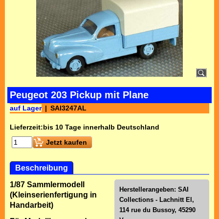
Peugeot 203 Pickup mit Plane
auf Lager
SAI3247AL
Lieferzeit:
bis 10 Tage innerhalb Deutschland
Jetzt kaufen
Beschreibung
1/87 Sammlermodell
Herstellerangeben: SAI
(Kleinserienfertigung in
Collections - Lachnitt El,
Handarbeit)
114 rue du Bussoy, 45290