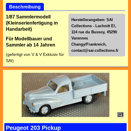
Beschreibung
1/87 Sammlermodell
Herstellerangeben: SAI
(Kleinserienfertigung in
Collections - Lachnitt El,
Handarbeit)
114 rue du Bussoy, 45290
Varennes
Für Modellbauer und
Changy/Frankreich,
Sammler ab 14 Jahren
contact@sai-collections.fr
(gefertigt von V & V Exklusiv für
SAI)
Peugeot 203 Pickup