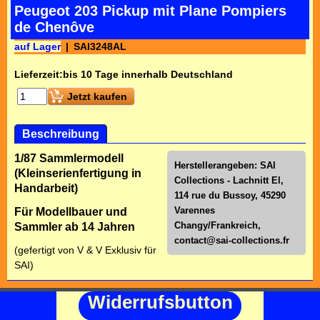
Peugeot 203 Pickup mit Plane Pompiers
de Chenôve
auf Lager
SAI3248AL
Lieferzeit:
bis 10 Tage innerhalb Deutschland
Jetzt kaufen
Beschreibung
1/87 Sammlermodell
Herstellerangeben: SAI
(Kleinserienfertigung in
Collections - Lachnitt El,
Handarbeit)
114 rue du Bussoy, 45290
Varennes
Für Modellbauer und
Changy/Frankreich,
Sammler ab 14 Jahren
contact@sai-collections.fr
(gefertigt von V & V Exklusiv für
SAI)
Widerrufsbutton