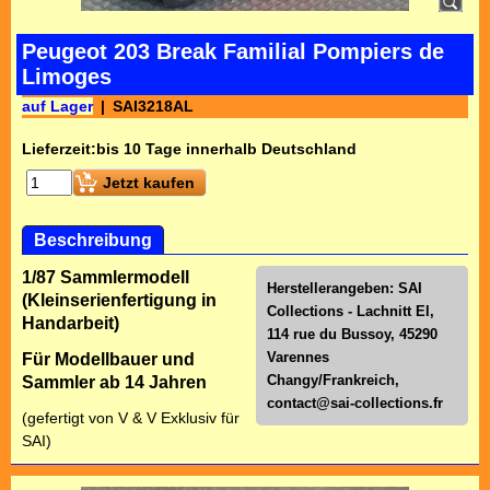
Peugeot 203 Break Familial Pompiers de
Limoges
auf Lager
SAI3218AL
Lieferzeit:
bis 10 Tage innerhalb Deutschland
Jetzt kaufen
Beschreibung
1/87 Sammlermodell
Herstellerangeben: SAI
(Kleinserienfertigung in
Collections - Lachnitt El,
Handarbeit)
114 rue du Bussoy, 45290
Varennes
Für Modellbauer und
Changy/Frankreich,
Sammler ab 14 Jahren
contact@sai-collections.fr
(gefertigt von V & V Exklusiv für
SAI)