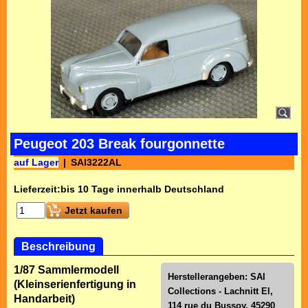
Peugeot 203 Break fourgonnette
auf Lager
SAI3222AL
Lieferzeit:
bis 10 Tage innerhalb Deutschland
Jetzt kaufen
Beschreibung
1/87 Sammlermodell
Herstellerangeben: SAI
(Kleinserienfertigung in
Collections - Lachnitt El,
Handarbeit)
114 rue du Bussoy, 45290