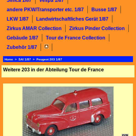
Simca 1/87
Vespa 1/87
andere PKW/Transporter etc. 1/87
Busse 1/87
LKW 1/87
Landwirtschaftliches Gerät 1/87
Zirkus AMAR Collection
Zirkus Pinder Collection
Gebäude 1/87
Tour de France Collection
Zubehör 1/87
Home
>
SAI 1/87
>
Peugeot 203 1/87
Weitere 203 in der Abteilung Tour de France