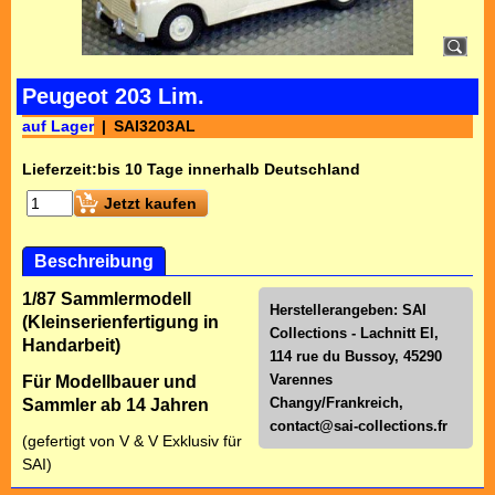
Peugeot 203 Lim.
auf Lager
SAI3203AL
Lieferzeit:
bis 10 Tage innerhalb Deutschland
Jetzt kaufen
Beschreibung
1/87 Sammlermodell
Herstellerangeben: SAI
(Kleinserienfertigung in
Collections - Lachnitt El,
Handarbeit)
114 rue du Bussoy, 45290
Varennes
Für Modellbauer und
Changy/Frankreich,
Sammler ab 14 Jahren
contact@sai-collections.fr
(gefertigt von V & V Exklusiv für
SAI)