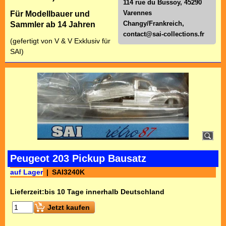
114 rue du Bussoy, 45290
Varennes
Für Modellbauer und
Changy/Frankreich,
Sammler ab 14 Jahren
contact@sai-collections.fr
(gefertigt von V & V Exklusiv für
SAI)
Peugeot 203 Pickup Bausatz
auf Lager
SAI3240K
Lieferzeit:
bis 10 Tage innerhalb Deutschland
Jetzt kaufen