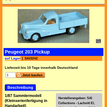
Peugeot 203 Pickup
auf Lager
SAI3242
Lieferzeit:
bis 10 Tage innerhalb Deutschland
Jetzt kaufen
Beschreibung
1/87 Sammlermodell
Herstellerangeben: SAI
(Kleinserienfertigung in
Collections - Lachnitt El,
Handarbeit)