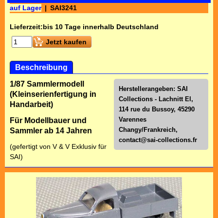
auf Lager
SAI3241
Lieferzeit:
bis 10 Tage innerhalb Deutschland
Jetzt kaufen
Beschreibung
1/87 Sammlermodell
Herstellerangeben: SAI
(Kleinserienfertigung in
Collections - Lachnitt El,
Handarbeit)
114 rue du Bussoy, 45290
Varennes
Für Modellbauer und
Changy/Frankreich,
Sammler ab 14 Jahren
contact@sai-collections.fr
(gefertigt von V & V Exklusiv für
SAI)