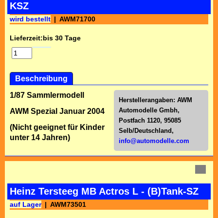
KSZ
wird bestellt
AWM71700
Lieferzeit:
bis 30 Tage
Beschreibung
1/87 Sammlermodell
Herstellerangaben:
AWM
Automodelle Gmbh,
AWM Spezial Januar 2004
Postfach 1120, 95085
(Nicht geeignet für Kinder
Selb/Deutschl
and,
unter 14 Jahren)
info@automodelle.com
Heinz Tersteeg MB Actros L - (B)Tank-SZ
auf Lager
AWM73501