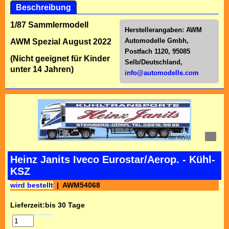
Beschreibung
1/87 Sammlermodell
Herstellerangaben:
AWM
Automodelle Gmbh,
AWM Spezial August 2022
Postfach 1120, 95085
(Nicht geeignet für Kinder
Selb/Deutschl
and,
unter 14 Jahren)
info@automodelle.com
Heinz Janits Iveco Eurostar/Aerop. - Kühl-
KSZ
wird bestellt
AWM54068
Lieferzeit:
bis 30 Tage