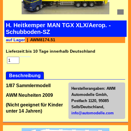
H. Heitkemper MAN TGX XLX/Aerop. -
Schubboden-SZ
auf Lager
AWM8174.51
Lieferzeit:
bis 10 Tage innerhalb Deutschland
Beschreibung
1/87 Sammlermodell
Herstellerangaben:
AWM
Automodelle Gmbh,
AWM Neuheiten 2009
Postfach 1120, 95085
(Nicht geeignet für Kinder
Selb/Deutschl
and,
unter 14 Jahren)
info@automodelle.com