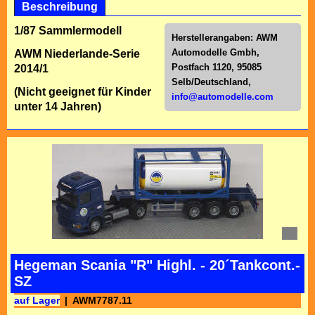
Beschreibung
1/87 Sammlermodell
Herstellerangaben:
AWM
Automodelle Gmbh,
AWM Niederlande-Serie
Postfach 1120, 95085
2014/1
Selb/Deutschl
and,
(Nicht geeignet für Kinder
info@automodelle.com
unter 14 Jahren)
Hegeman Scania "R" Highl. - 20´Tankcont.-
SZ
auf Lager
AWM7787.11