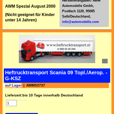
Herstellerangaben:
AWM
Automodelle Gmbh,
AWM Spezial August 2000
Postfach 1120, 95085
(Nicht geeignet für Kinder
Selb/Deutschl
and,
unter 14 Jahren)
info@automodelle.com
Heftrucktransport Scania 09 Topl./Aerop. -
G-KSZ
auf Lager
AWM53737
Lieferzeit:
bis 10 Tage innerhalb Deutschland