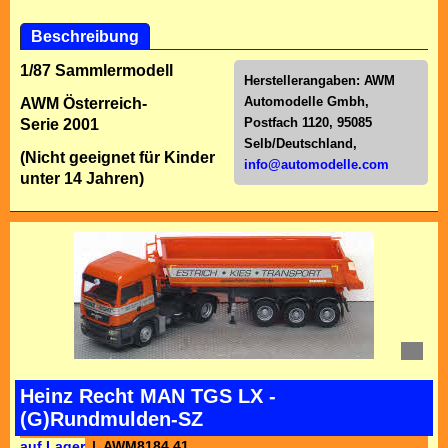
Beschreibung
1/87 Sammlermodell
Herstellerangaben:
AWM
Automodelle Gmbh,
AWM Österreich-
Postfach 1120, 95085
Serie 2001
Selb/Deutschl
and,
(Nicht geeignet für Kinder
info@automodelle.com
unter 14 Jahren)
Heinz Recht MAN TGS LX -
(G)Rundmulden-SZ
auf Lager
AWM8184.41