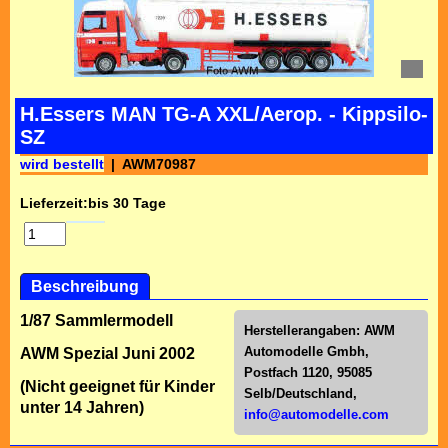
H.Essers MAN TG-A XXL/Aerop. - Kippsilo-
SZ
wird bestellt
AWM70987
Lieferzeit:
bis 30 Tage
Beschreibung
1/87 Sammlermodell
Herstellerangaben:
AWM
Automodelle Gmbh,
AWM Spezial Juni 2002
Postfach 1120, 95085
(Nicht geeignet für Kinder
Selb/Deutschl
and,
unter 14 Jahren)
info@automodelle.com