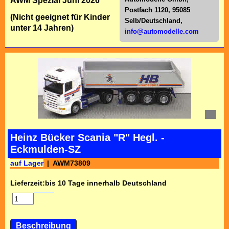
AWM Spezial Juni 2026
Postfach 1120, 95085
(Nicht geeignet für Kinder
Selb/Deutschl
and,
unter 14 Jahren)
info@automodelle.com
Heinz Bücker Scania "R" Hegl. -
Eckmulden-SZ
auf Lager
AWM73809
Lieferzeit:
bis 10 Tage innerhalb Deutschland
Beschreibung