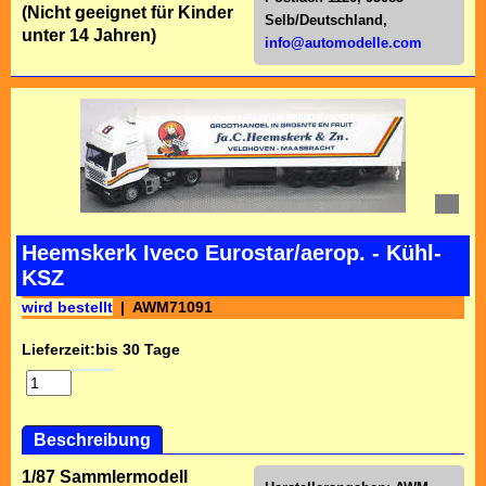
(Nicht geeignet für Kinder
Selb/Deutschl
and,
unter 14 Jahren)
info@automodelle.com
Heemskerk Iveco Eurostar/aerop. - Kühl-
KSZ
wird bestellt
AWM71091
Lieferzeit:
bis 30 Tage
Beschreibung
1/87 Sammlermodell