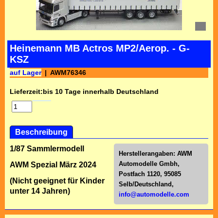
Heinemann MB Actros MP2/Aerop. - G-
KSZ
auf Lager
AWM76346
Lieferzeit:
bis 10 Tage innerhalb Deutschland
Beschreibung
1/87 Sammlermodell
Herstellerangaben:
AWM
Automodelle Gmbh,
AWM Spezial März 2024
Postfach 1120, 95085
(Nicht geeignet für Kinder
Selb/Deutschl
and,
unter 14 Jahren)
info@automodelle.com