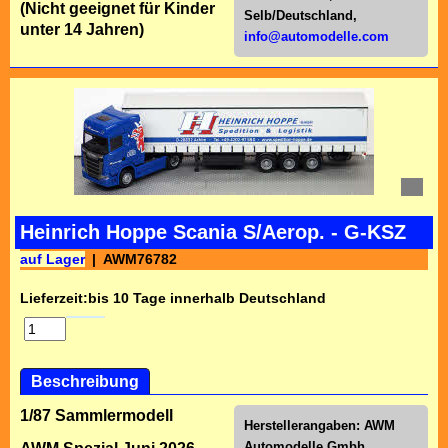
(Nicht geeignet für Kinder
Selb/Deutschl
and,
unter 14 Jahren)
info@automodelle.com
Heinrich Hoppe Scania S/Aerop. - G-KSZ
auf Lager
AWM76782
Lieferzeit:
bis 10 Tage innerhalb Deutschland
Beschreibung
1/87 Sammlermodell
Herstellerangaben:
AWM
Automodelle Gmbh,