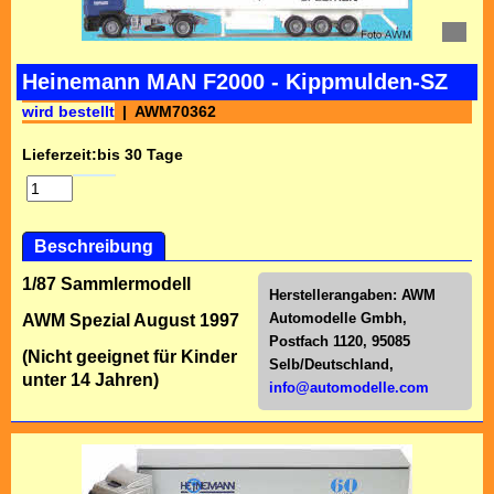
Heinemann MAN F2000 - Kippmulden-SZ
wird bestellt
AWM70362
Lieferzeit:
bis 30 Tage
Beschreibung
1/87 Sammlermodell
Herstellerangaben:
AWM
Automodelle Gmbh,
AWM Spezial August 1997
Postfach 1120, 95085
(Nicht geeignet für Kinder
Selb/Deutschl
and,
unter 14 Jahren)
info@automodelle.com