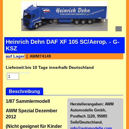
Heinrich Dehn DAF XF 105 SC/Aerop. - G-
KSZ
auf Lager
AWM74149
Lieferzeit:
bis 10 Tage innerhalb Deutschland
Beschreibung
1/87 Sammlermodell
Herstellerangaben:
AWM
Automodelle Gmbh,
AWM Spezial Dezember
Postfach 1120, 95085
2012
Selb/Deutschl
and,
(Nicht geeignet für Kinder
info@automodelle.com