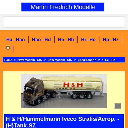
0
Martin Fredrich Modelle
Ha - Han
Hao - Hd
He - Hh
Hi - Ho
Hp - Hz
Home
>
AWM Modelle 1/87
>
LKW Modelle 1/87
>
Speditionen "H"
>
He - Hh
H & H/Hammelmann Iveco Stralis/Aerop. -
(H)Tank-SZ