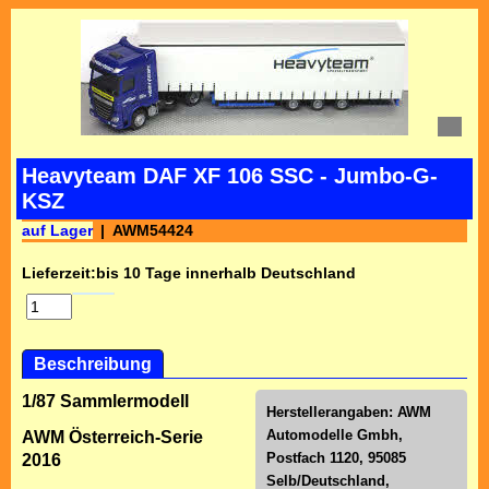
Heavyteam DAF XF 106 SSC - Jumbo-G-
KSZ
auf Lager
AWM54424
Lieferzeit:
bis 10 Tage innerhalb Deutschland
Beschreibung
1/87 Sammlermodell
Herstellerangaben:
AWM
Automodelle Gmbh,
AWM Österreich-Serie
Postfach 1120, 95085
2016
Selb/Deutschl
and,