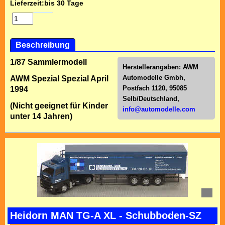
Lieferzeit:
bis 30 Tage
Beschreibung
1/87 Sammlermodell
Herstellerangaben:
AWM
Automodelle Gmbh,
AWM Spezial Spezial April
Postfach 1120, 95085
1994
Selb/Deutschl
and,
(Nicht geeignet für Kinder
info@automodelle.com
unter 14 Jahren)
Heidorn MAN TG-A XL - Schubboden-SZ