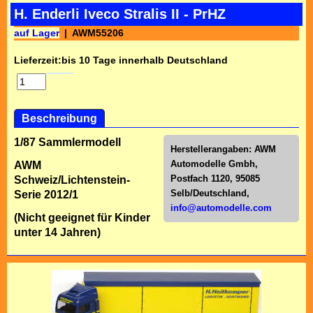
H. Enderli Iveco Stralis II - PrHZ
auf Lager
AWM55206
Lieferzeit:
bis 10 Tage innerhalb Deutschland
Beschreibung
1/87 Sammlermodell
Herstellerangaben:
AWM
Automodelle Gmbh,
AWM
Postfach 1120, 95085
Schweiz/Lichtenstein-
Selb/Deutschl
and,
Serie 2012/1
info@automodelle.com
(Nicht geeignet für Kinder
unter 14 Jahren)