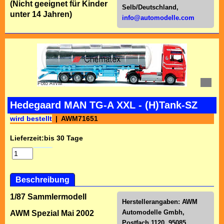
(Nicht geeignet für Kinder
Selb/Deutschl
and,
unter 14 Jahren)
info@automodelle.com
Hedegaard MAN TG-A XXL - (H)Tank-SZ
wird bestellt
AWM71651
Lieferzeit:
bis 30 Tage
Beschreibung
1/87 Sammlermodell
Herstellerangaben:
AWM
Automodelle Gmbh,
AWM Spezial Mai 2002
Postfach 1120, 95085