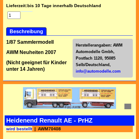
Lieferzeit:
bis 10 Tage innerhalb Deutschland
Beschreibung
1/87 Sammlermodell
Herstellerangaben:
AWM
Automodelle Gmbh,
AWM Neuheiten 2007
Postfach 1120, 95085
(Nicht geeignet für Kinder
Selb/Deutschl
and,
unter 14 Jahren)
info@automodelle.com
Heidenend Renault AE - PrHZ
wird bestellt
AWM70408