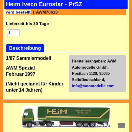
Heim Iveco Eurostar - PrSZ
wird bestellt
AWM70613
Lieferzeit:
bis 30 Tage
Beschreibung
1/87 Sammlermodell
Herstellerangaben:
AWM
Automodelle Gmbh,
AWM Spezial
Postfach 1120, 95085
Februar 1997
Selb/Deutschl
and,
(Nicht geeignet für Kinder
info@automodelle.com
unter 14 Jahren)