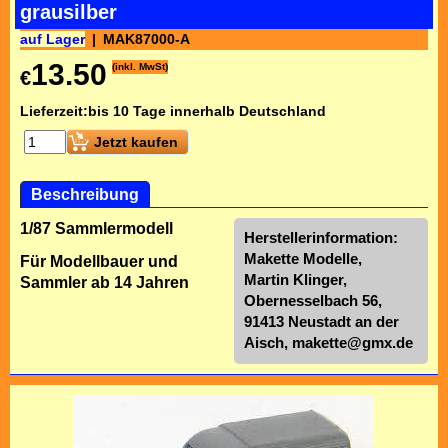
grausilber
auf Lager
MAK87000-A
13.50
(inkl. MwSt)
€
Lieferzeit:
bis 10 Tage innerhalb Deutschland
Jetzt kaufen
Beschreibung
1/87 Sammlermodell
Herstellerinformation:
Makette Modelle,
Für Modellbauer und
Martin Klinger,
Sammler ab 14 Jahren
Obernesselbach 56,
91413 Neustadt an der
Aisch,
makette@gmx.de