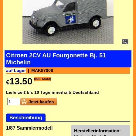
Citroen 2CV AU Fourgonette Bj. 51
Michelin
auf Lager
MAK87006
13.50
(inkl. MwSt)
€
Lieferzeit:
bis 10 Tage innerhalb Deutschland
Jetzt kaufen
Beschreibung
1/87 Sammlermodell
Herstellerinformation: