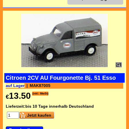
Citroen 2CV AU Fourgonette Bj. 51 Esso
auf Lager
MAK87005
13.50
(inkl. MwSt)
€
Lieferzeit:
bis 10 Tage innerhalb Deutschland
Jetzt kaufen