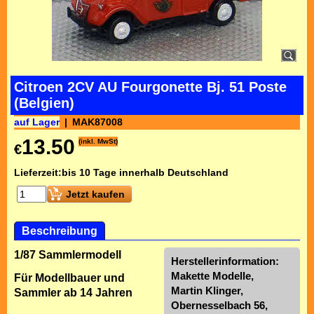
Citroen 2CV AU Fourgonette Bj. 51 Poste
(Belgien)
auf Lager
MAK87008
13.50
(inkl. MwSt)
€
Lieferzeit:
bis 10 Tage innerhalb Deutschland
Jetzt kaufen
Beschreibung
1/87 Sammlermodell
Herstellerinformation:
Makette Modelle,
Für Modellbauer und
Martin Klinger,
Sammler ab 14 Jahren
Obernesselbach 56,