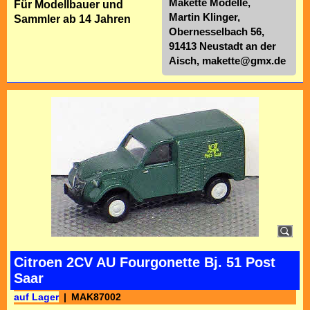
Makette Modelle,
Für Modellbauer und
Martin Klinger,
Sammler ab 14 Jahren
Obernesselbach 56,
91413 Neustadt an der
Aisch,
makette@gmx.de
Citroen 2CV AU Fourgonette Bj. 51 Post
Saar
auf Lager
MAK87002