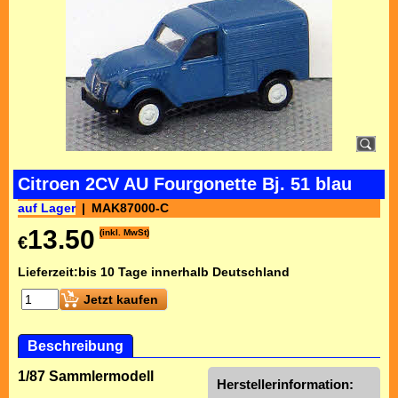
Citroen 2CV AU Fourgonette Bj. 51 blau
auf Lager
MAK87000-C
13.50
(inkl. MwSt)
€
Lieferzeit:
bis 10 Tage innerhalb Deutschland
Jetzt kaufen
Beschreibung
1/87 Sammlermodell
Herstellerinformation: