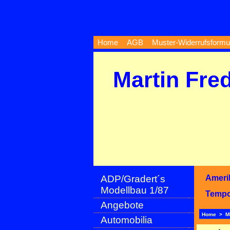
Home
AGB
Muster-Widerrufsformu
Martin Fre
ADP/Gradert´s
Ameri
Modellbau 1/87
Temp
Angebote
Home
>
M
Automobilia