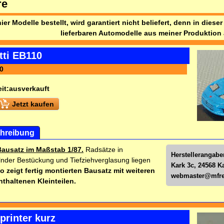
re
ier Modelle bestellt, wird garantiert nicht beliefert, denn in diese
lieferbaren Automodelle aus meiner Produktion 
tti EB110
0
it:
ausverkauft
Jetzt kaufen
hreibung
Bausatz im Maßstab 1/87.
Radsätze in
Herstellerangabe
nder Bestückung und Tiefziehverglasung liegen
Kark 3c, 24568 K
o zeigt fertig montierten Bausatz mit weiteren
webmaster@mfre
nthaltenen Kleinteilen.
printer kurz