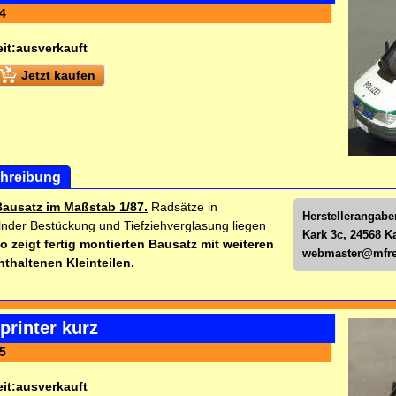
4
it:
ausverkauft
Jetzt kaufen
hreibung
Bausatz im Maßstab 1/87.
Radsätze in
Herstellerangabe
nder Bestückung und Tiefziehverglasung liegen
Kark 3c, 24568 K
o zeigt fertig montierten Bausatz mit weiteren
webmaster@mfre
nthaltenen Kleinteilen.
printer kurz
5
it:
ausverkauft