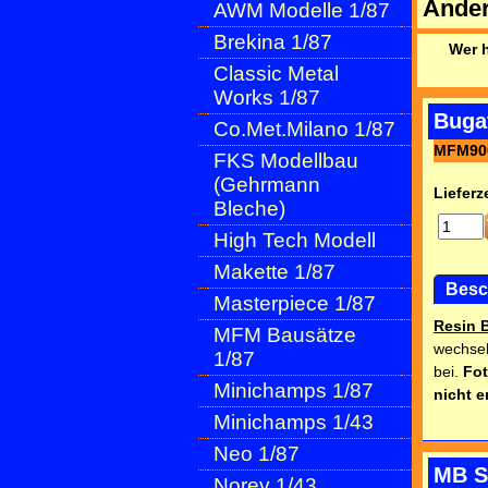
Ande
AWM Modelle 1/87
Brekina 1/87
Wer h
Classic Metal
Works 1/87
Buga
Co.Met.Milano 1/87
MFM90
FKS Modellbau
(Gehrmann
Lieferze
Bleche)
High Tech Modell
Makette 1/87
Besc
Masterpiece 1/87
Resin 
MFM Bausätze
wechsel
1/87
bei.
Fot
Minichamps 1/87
nicht e
Minichamps 1/43
Neo 1/87
MB S
Norev 1/43