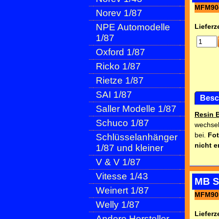
MFM90
Norev 1/87
NPE Automodelle
Lieferze
1/87
Oxford 1/87
Ricko 1/87
Rietze 1/87
SAI 1/87
Besc
Saller Modelle 1/87
Resin 
Schuco 1/87
wechsel
bei.
Fot
Schlüsselanhänger
nicht e
1/87 und kleiner
V & V 1/87
Vitesse 1/43
MB S
Weinert 1/87
MFM90
Welly 1/87
Lieferze
Andere Hersteller