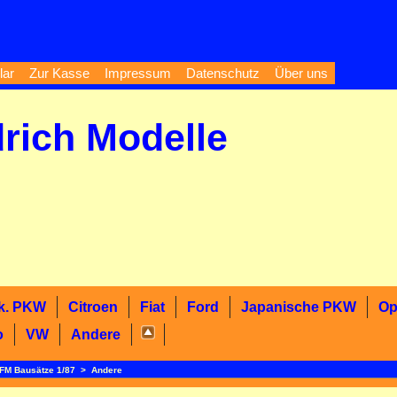
lar
Zur Kasse
Impressum
Datenschutz
Über uns
drich Modelle
k. PKW
Citroen
Fiat
Ford
Japanische PKW
Op
o
VW
Andere
FM Bausätze 1/87
>
Andere